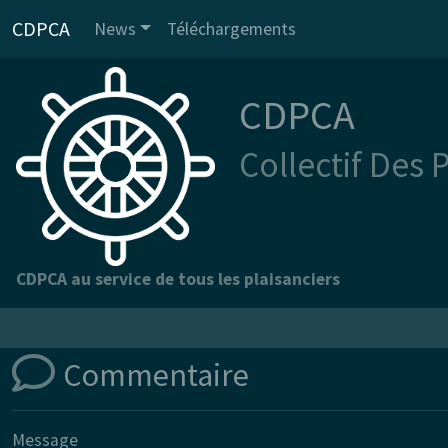
CDPCA
News
Téléchargements
CDPCA
Collectif Des 
CDPCA au service de tous les plaisanciers
Commentaire
Message