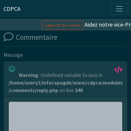
CDPCA
Aidez notre vice-Pr
Cagnotte de soutien
Commentaire
Message
Warning
: Undefined variable $xJava in
/home/users/i/infocapagde/www/cdpca/modules
/comments/reply.php
on line
249