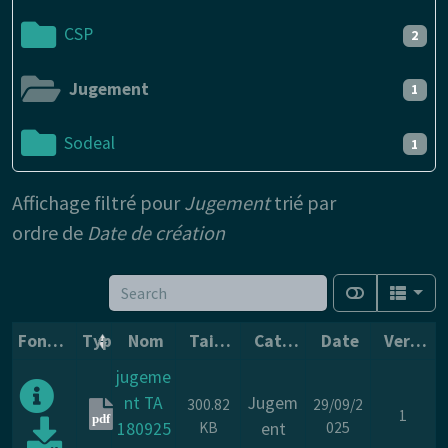
CSP
2
Jugement
1
Sodeal
1
Affichage filtré pour
Jugement
trié par
ordre de
Date de création
Fonctions
Type
Nom
Taille
Catégorie
Date
Version
jugeme
nt TA
Jugem
300.82
29/09/2
1
pdf
180925
KB
ent
025