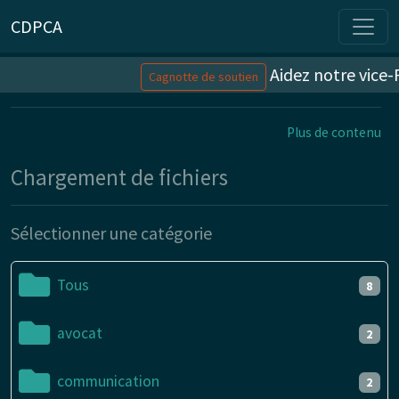
CDPCA
Aidez notre vice-P
Cagnotte de soutien
Plus de contenu
Chargement de fichiers
Sélectionner une catégorie
Tous
8
avocat
2
communication
2