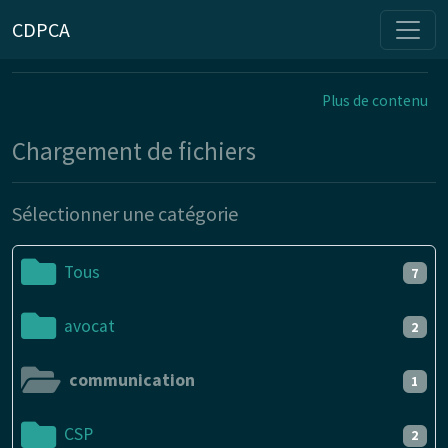
CDPCA
Plus de contenu
Chargement de fichiers
Sélectionner une catégorie
Tous
7
avocat
2
communication
1
CSP
2