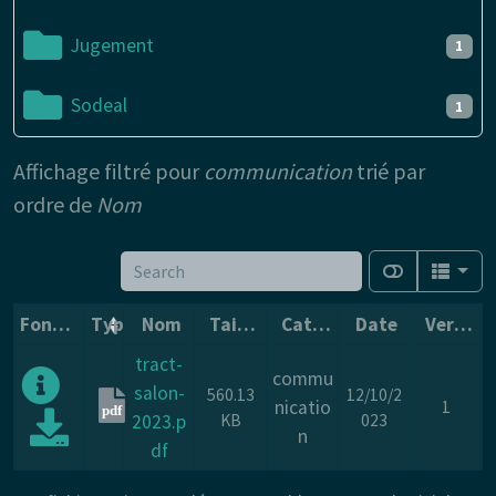
Jugement
1
Sodeal
1
Affichage filtré pour
communication
trié par
ordre de
Nom
Fonctions
Type
Nom
Taille
Catégorie
Date
Version
tract-
commu
salon-
560.13
12/10/2
nicatio
1
pdf
2023.p
KB
023
n
df