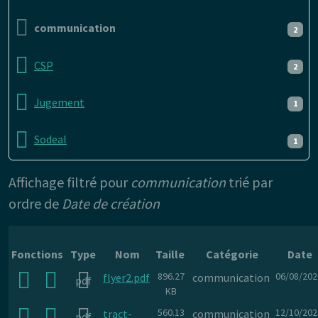
communication
2
CSP
2
Jugement
1
Sodeal
1
Affichage filtré pour
communication
trié par
ordre de
Date de création
Fonctions
Type
Nom
Taille
Catégorie
Date
896.27
06/08/202
flyer2.pdf
communication
pdf
KB
560.13
12/10/202
tract-
communication
pdf